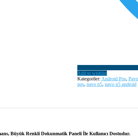
Add to wishlist
Kategoriler:
Android Pos
,
Pavo
pos
,
pavo n5
,
pavo n5 android
s, Büyük Renkli Dokunmatik Paneli İle Kullanıcı Dostudur.