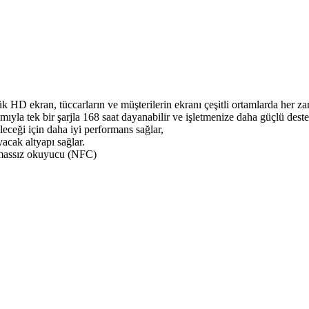
 HD ekran, tüccarların ve müşterilerin ekranı çeşitli ortamlarda her zam
yla tek bir şarjla 168 saat dayanabilir ve işletmenize daha güçlü deste
leceği için daha iyi performans sağlar,
acak altyapı sağlar.
emassız okuyucu (NFC)