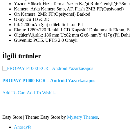
Yazıcı: Yüksek Hızlı Termal Yazıcı Kağıt Rulo Genişliği: 5
Kamera: Arka Kamera 5mp, AF, Flash 2MB FF(Opsiyonel)
Ön Kamera: 2MP, FF(Opsiyonel) Barkod
Okuyucu 1D & 2D
Pil: 5200mAh Şarj edilebilir Li-on Pil
Ekran: 1280×720 Renkli LCD Kapasitif Dokunmatik Ekran, E-
Ölçüler/Ağırlık: 186 mm Ux82 mm Gx64mm Y 417g (Pil Dahi
Güvenlik: PCI5, UPTS 2.0 Onaylı
İlgili ürünler
PROPAY P1000 ECR – Android Yazarkasapos
Add To Cart
Add To Wishlist
Easy Store
|
Theme: Easy Store by
Mystery Themes
.
Anasayfa