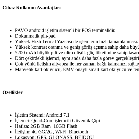
Cihaz Kullanım Avantajları
PAVO android işletim sistemli bir POS terminalidir.
Dokunmatik pin-pad
Yüksek Hızlı Termal Yazıcısı ile işlemlerin hızlı tamamlanması.
Yüksek kontrast oranına ve geniş görüş açısına sahip daha büyük
5200 mAh büyük pili ve ultra düşük güç tüketimine sahip tasarımı
Dört çekirdekli işlemci, aynı anda daha fazla görev gerçekleştiri
Çok yönlü iletişim altyapısı ile her zaman bağlı kalmanızı sağlay
Manyetik kart okuyucu, EMV onaylı smart kart okuyucu ve t
Özellikler
İşletim Sistemi: Android 7.1
İşlemci: Quad-Core işlemcili Güvenlik Çipi
Hafıza: 2GB Ram+16GB Flash
İletişim: 4G/3G/2G, Wi-Fi, Bluetooth
Lokasyon: GPS, GLONASS, BEIDOU