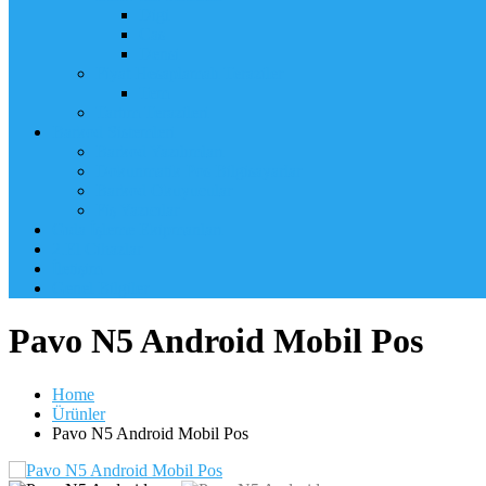
Digi
Cas
Densi
Fiyat Hesaplamalı Teraziler
Tem
Tartım Terazileri
Barkod Sistemleri
Barkod Yazılımları
Dokunmatik Pos Bilgisayarlar
Barkod Okuyucular
Fiş Yazıcılar
Gıda İşleme Ekipmanları
2.El Cihazlar
İletişim
Genel Bilgiler
Pavo N5 Android Mobil Pos
Home
Ürünler
Pavo N5 Android Mobil Pos