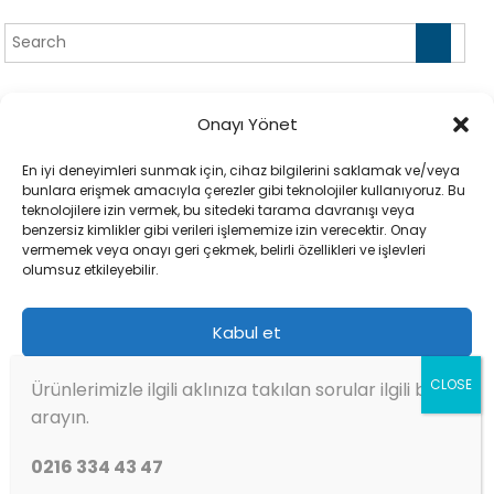
ELEKTRONİK PTS
Onayı Yönet
HASANPAŞA MAH. MANDIRA CAD. KONAK İŞ MERK. B BLOK NO:4
KAT:1-13 KADIKÖY / İSTANBUL
En iyi deneyimleri sunmak için, cihaz bilgilerini saklamak ve/veya
bunlara erişmek amacıyla çerezler gibi teknolojiler kullanıyoruz. Bu
teknolojilere izin vermek, bu sitedeki tarama davranışı veya
benzersiz kimlikler gibi verileri işlememize izin verecektir. Onay
vermemek veya onayı geri çekmek, belirli özellikleri ve işlevleri
olumsuz etkileyebilir.
Kabul et
Reddet
Ürünlerimizle ilgili aklınıza takılan sorular ilgili bizi
arayın.
Tercihleri görüntüle
Easy Store
|
Theme: Easy Store by
Mystery Themes
.
0216 334 43 47
Gizlilik Bildirimi
Anasayfa
Hesabım
Ödeme
Sepet
Mağaza
İletişim