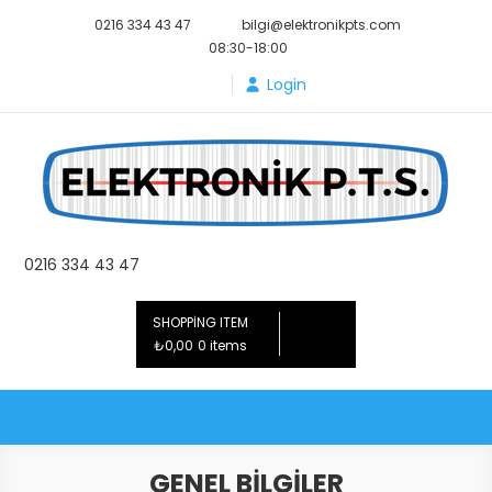
Skip
0216 334 43 47
bilgi@elektronikpts.com
to
08:30-18:00
content
Login
Elektronik PTS
0216 334 43 47
SHOPPING ITEM
₺0,00
0 items
GENEL BILGILER