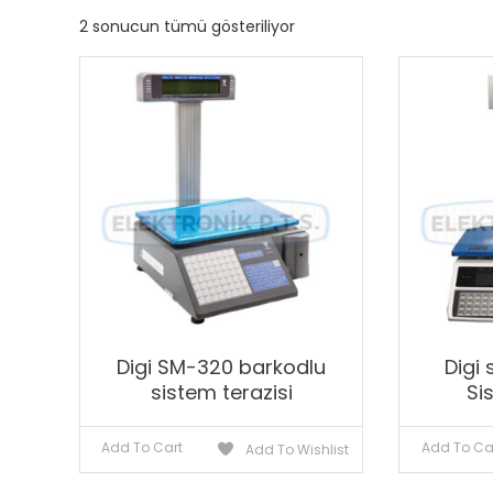
2 sonucun tümü gösteriliyor
Digi SM-320 barkodlu
Digi
sistem terazisi
Si
Add To Cart
Add To Ca
Add To Wishlist