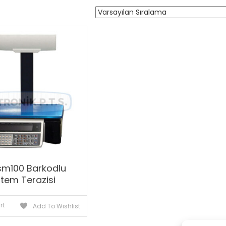
 sm100 Barkodlu
stem Terazisi
rt
Add To Wishlist