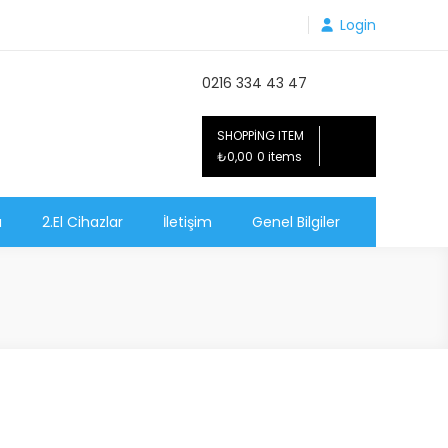
Login
0216 334 43 47
SHOPPING ITEM
₺0,00
0 items
ı
2.El Cihazlar
İletişim
Genel Bilgiler