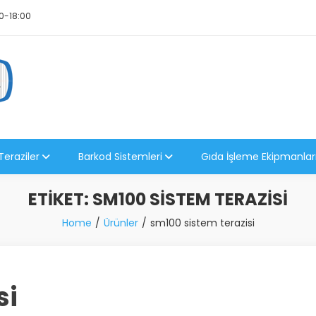
0-18:00
Teraziler
Barkod Sistemleri
Gıda İşleme Ekipmanlar
ETIKET:
SM100 SISTEM TERAZISI
Home
Ürünler
sm100 sistem terazisi
si