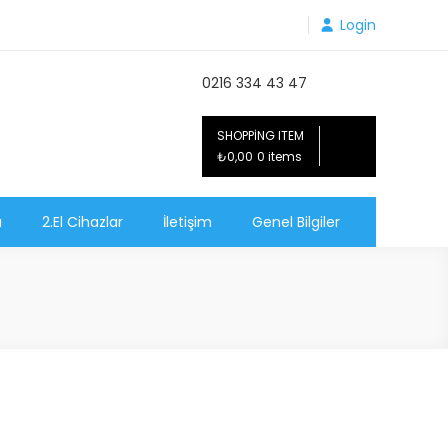
Login
0216 334 43 47
SHOPPING ITEM
₺0,00
0 items
ı
2.El Cihazlar
İletişim
Genel Bilgiler