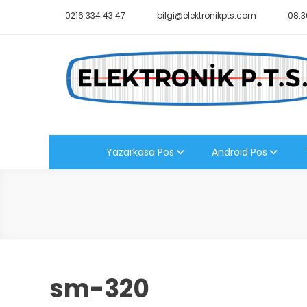
Skip
0216 334 43 47
bilgi@elektronikpts.com
08:3
to
content
Elektronik PTS
Yazarkasa Pos
Android Pos
sm-320