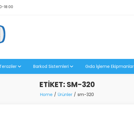
0-18:00
Teraziler
Barkod Sistemleri
Gıda İşleme Ekipmanlar
ETIKET:
SM-320
Home
Ürünler
sm-320