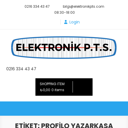
Skip
0216 334 43 47
bilgi@elektronikpts.com
to
08:30-18:00
content
Login
Elektronik PTS
0216 334 43 47
SHOPPING ITEM
₺0,00
0 items
ETIKET:
PROFILO YAZARKASA