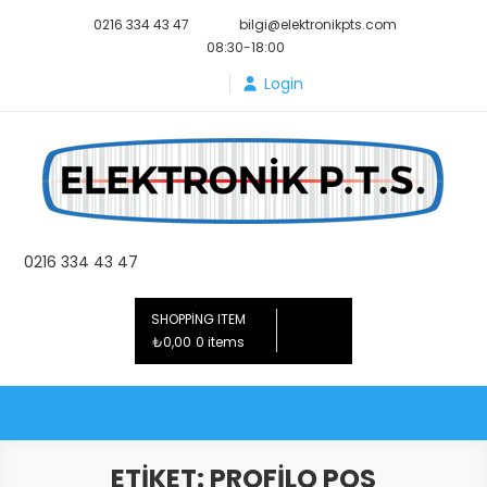
Skip
0216 334 43 47
bilgi@elektronikpts.com
to
08:30-18:00
content
Login
Elektronik PTS
0216 334 43 47
SHOPPING ITEM
₺0,00
0 items
ETIKET:
PROFILO POS