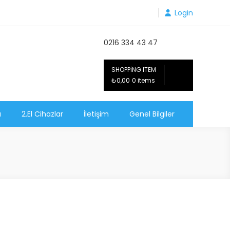
Login
0216 334 43 47
SHOPPING ITEM
₺0,00
0 items
ı
2.El Cihazlar
İletişim
Genel Bilgiler