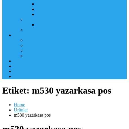
Digi
Cas
Densi
Fiyat Hesaplamalı Teraziler
Tem
Tartım Terazileri
Barkod Sistemleri
Barkod Yazılımları
Dokunmatik Pos Bilgisayarlar
Barkod Okuyucular
Fiş Yazıcılar
Gıda İşleme Ekipmanları
2.El Cihazlar
İletişim
Genel Bilgiler
Etiket:
m530 yazarkasa pos
Home
Ürünler
m530 yazarkasa pos