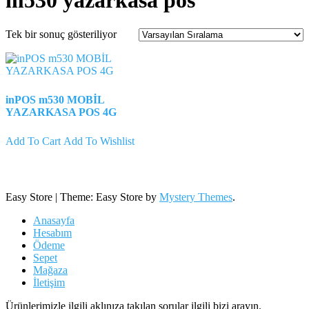
m530 yazarkasa pos
Tek bir sonuç gösteriliyor
inPOS m530 MOBİL
YAZARKASA POS 4G
Add To Cart
Add To Wishlist
Easy Store
|
Theme: Easy Store by
Mystery Themes
.
Anasayfa
Hesabım
Ödeme
Sepet
Mağaza
İletişim
Ürünlerimizle ilgili aklınıza takılan sorular ilgili bizi arayın.