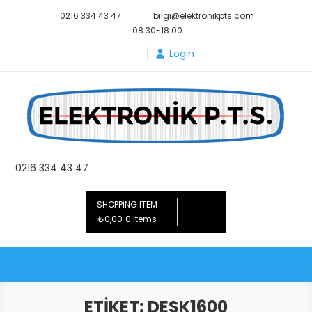
Skip
0216 334 43 47
bilgi@elektronikpts.com
to
08:30-18:00
content
Login
Elektronik PTS
0216 334 43 47
SHOPPING ITEM
₺0,00
0 items
ETIKET:
DESK1600