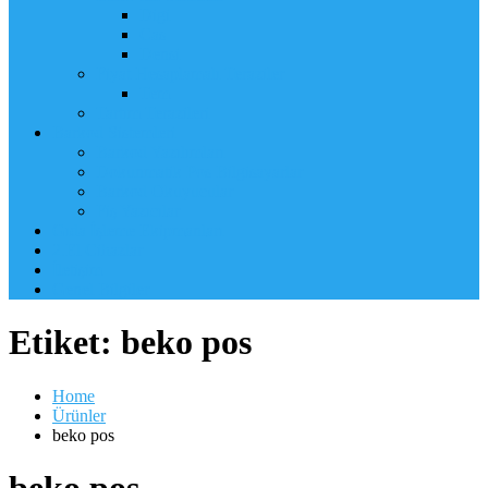
Digi
Cas
Densi
Fiyat Hesaplamalı Teraziler
Tem
Tartım Terazileri
Barkod Sistemleri
Barkod Yazılımları
Dokunmatik Pos Bilgisayarlar
Barkod Okuyucular
Fiş Yazıcılar
Gıda İşleme Ekipmanları
2.El Cihazlar
İletişim
Genel Bilgiler
Etiket:
beko pos
Home
Ürünler
beko pos