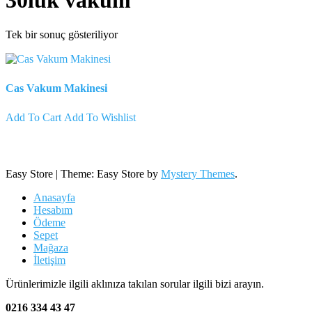
30luk vakum
Tek bir sonuç gösteriliyor
Cas Vakum Makinesi
Add To Cart
Add To Wishlist
Easy Store
|
Theme: Easy Store by
Mystery Themes
.
Anasayfa
Hesabım
Ödeme
Sepet
Mağaza
İletişim
Ürünlerimizle ilgili aklınıza takılan sorular ilgili bizi arayın.
0216 334 43 47