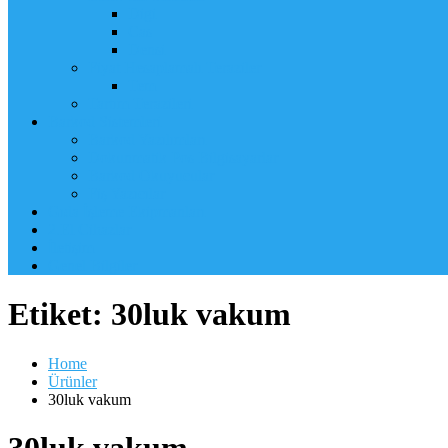
Digi
Cas
Densi
Fiyat Hesaplamalı Teraziler
Tem
Tartım Terazileri
Barkod Sistemleri
Barkod Yazılımları
Dokunmatik Pos Bilgisayarlar
Barkod Okuyucular
Fiş Yazıcılar
Gıda İşleme Ekipmanları
2.El Cihazlar
İletişim
Genel Bilgiler
Etiket:
30luk vakum
Home
Ürünler
30luk vakum